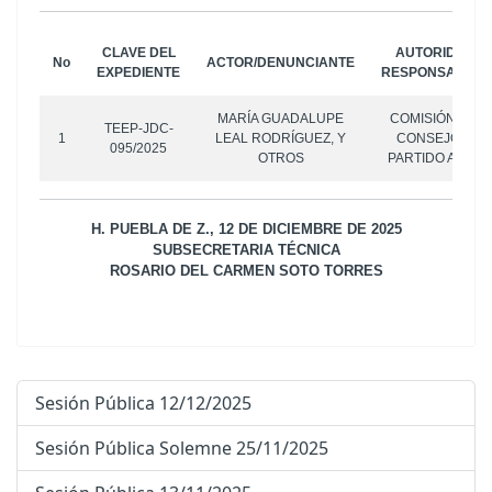
CLAVE DEL
AUTORIDAD R
No
ACTOR/DENUNCIANTE
EXPEDIENTE
RESPONSABLE/
MARÍA GUADALUPE
COMISIÓN DE J
TEEP-JDC-
1
LEAL RODRÍGUEZ, Y
CONSEJO NAC
095/2025
OTROS
PARTIDO ACCIÓ
H. PUEBLA DE Z., 12 DE DICIEMBRE DE 2025
SUBSECRETARIA TÉCNICA
ROSARIO DEL CARMEN SOTO TORRES
Sesión Pública 12/12/2025
Sesión Pública Solemne 25/11/2025