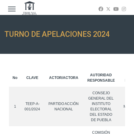
TURNO DE APELACIONES
2024
AUTORIDAD
TE
No
CLAVE
ACTOR/ACTORA
RESPONSABLE
INTE
CONSEJO
GENERAL DEL
TEEP-A-
PARTIDO ACCIÓN
INSTITUTO
1
MORE
001/2024
NACIONAL
ELECTORAL
DEL ESTADO
DE PUEBLA
COMISIÓN