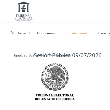
">
Inicio
Conócenos
Jurisdiccional
Transpa
Sesión Pública 09/07/2026
">
Igualdad Sustantiva
Informes