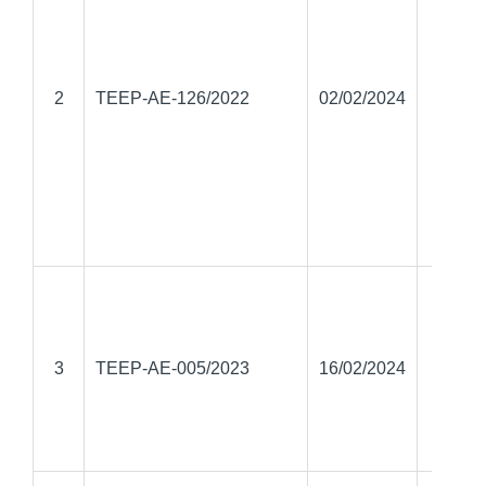
José T
2
TEEP-AE-126/2022
02/02/2024
Ram
Haq
Jo
Robe
3
TEEP-AE-005/2023
16/02/2024
Domi
Salv
Herná