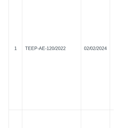
Perfil 
red so
1
TEEP-AE-120/2022
02/02/2024
Faceb
Jo
Mora