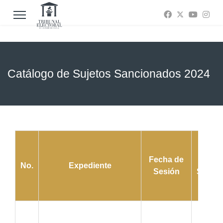
Catálogo de Sujetos Sancionados 2024
Fecha de
Suj
No.
Expediente
Sesión
Sanci