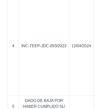
Presi
de la 
Auxili
Santa 
4
INC-TEEP-JDC-053/2023
12/04/2024
Coate
Sa
Salvad
Sec
Pue
DADO DE BAJA POR
5
HABER CUMPLIDO SU