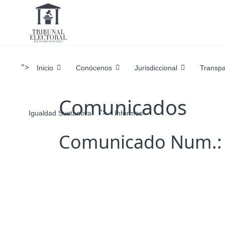
">
Inicio
Conócenos
Jurisdiccional
Transpa
Comunicados
">
Igualdad Sustantiva
Informes
Comunicado Num.: 