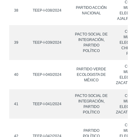
CONS
PARTIDO ACCIÓN
MUNICI
38
TEEP-I-038/2024
NACIONAL
ELECTOR
AJALPAN, 
CONS
PACTO SOCIAL DE
MUNICI
INTEGRACIÓN,
39
TEEP-I-039/2024
ELECTOR
PARTIDO
CHILCHO
POLÍTICO
PUEB
CONS
PARTIDO VERDE
MUNICI
40
TEEP-I-040/2024
ECOLOGISTA DE
ELECTOR
MÉXICO
ZACATLÁN,
PACTO SOCIAL DE
CONS
INTEGRACIÓN,
MUNICI
41
TEEP-I-041/2024
PARTIDO
ELECTOR
POLÍTICO
ZACATLÁN,
CONS
PARTIDO
MUNICI
42
TEEP-I-042/2024
POLÍTICO
ELECTOR