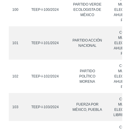
PARTIDO VERDE
MUNICI
100
TEEP-I-100/2024
ECOLOGISTA DE
ELECTOR
MÉXICO
AHUEHUET
PUEB
CONS
MUNICI
PARTIDO ACCIÓN
101
TEEP-I-101/2024
ELECTOR
NACIONAL
AHUEHUET
PUEB
CONS
PARTIDO
MUNICI
102
TEEP-I-102/2024
POLÍTICO
ELECTOR
MORENA
AHUEHUET
PUEB
CONS
FUERZA POR
MUNICI
103
TEEP-I-103/2024
MÉXICO, PUEBLA
ELECTOR
LIBRES, 
CONS