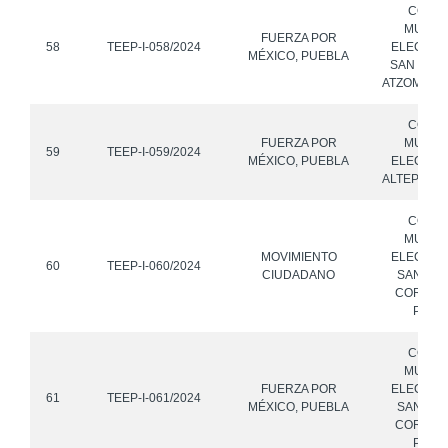
CONS
MUNICI
FUERZA POR
58
TEEP-I-058/2024
ELECTOR
MÉXICO, PUEBLA
SAN GRE
ATZOMPA, 
CONS
FUERZA POR
MUNICI
59
TEEP-I-059/2024
MÉXICO, PUEBLA
ELECTOR
ALTEPEXI,
CONS
MUNICI
MOVIMIENTO
ELECTOR
60
TEEP-I-060/2024
CIUDADANO
SANTA M
CORONA
PUEB
CONS
MUNICI
FUERZA POR
ELECTOR
61
TEEP-I-061/2024
MÉXICO, PUEBLA
SANTA M
CORONA
PUEB