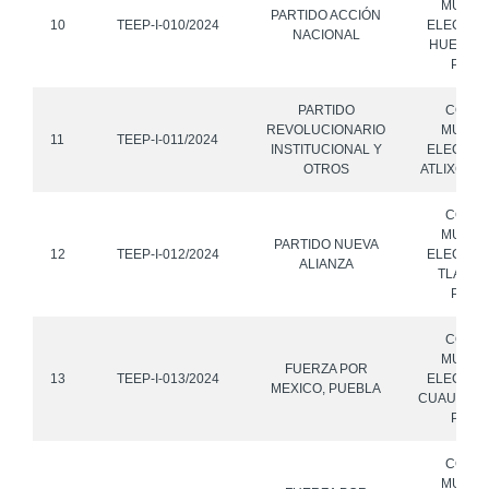
MUNICI
PARTIDO ACCIÓN
10
TEEP-I-010/2024
ELECTOR
NACIONAL
HUEJOTZ
PUEB
PARTIDO
CONS
REVOLUCIONARIO
MUNICI
11
TEEP-I-011/2024
INSTITUCIONAL Y
ELECTOR
OTROS
ATLIXCO, 
CONS
MUNICI
PARTIDO NUEVA
12
TEEP-I-012/2024
ELECTOR
ALIANZA
TLAPAN
PUEB
CONS
MUNICI
FUERZA POR
13
TEEP-I-013/2024
ELECTOR
MEXICO, PUEBLA
CUAUTLAN
PUEB
CONS
MUNICI