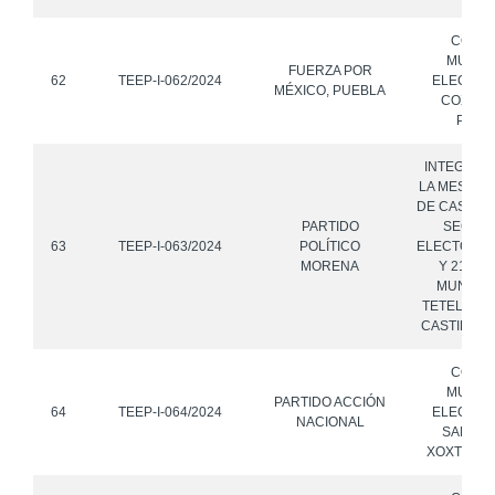
CONS
MUNICI
FUERZA POR
62
TEEP-I-062/2024
ELECTOR
MÉXICO, PUEBLA
COXCAT
PUEB
INTEGRAN
LA MESA DI
DE CASILLA
PARTIDO
SECCI
63
TEEP-I-063/2024
POLÍTICO
ELECTORAL
MORENA
Y 2133, 
MUNICIP
TETELES D
CASTILLO,
CONS
MUNICI
PARTIDO ACCIÓN
64
TEEP-I-064/2024
ELECTOR
NACIONAL
SAN MI
XOXTLA, 