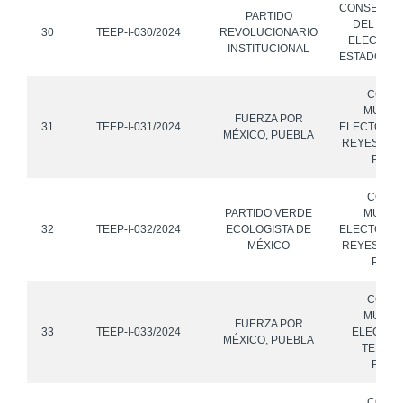
CONSEJO 
PARTIDO
DEL INST
30
TEEP-I-030/2024
REVOLUCIONARIO
ELECTORA
INSTITUCIONAL
ESTADO DE
CONS
MUNICI
FUERZA POR
31
TEEP-I-031/2024
ELECTORAL
MÉXICO, PUEBLA
REYES DE 
PUEB
CONS
PARTIDO VERDE
MUNICI
32
TEEP-I-032/2024
ECOLOGISTA DE
ELECTORAL
MÉXICO
REYES DE 
PUEB
CONS
MUNICI
FUERZA POR
33
TEEP-I-033/2024
ELECTOR
MÉXICO, PUEBLA
TEHUA
PUEB
CONS