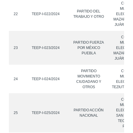
CONS
MUNICI
PARTIDO DEL
22
TEEP-I-022/2024
ELECTOR
TRABAJO Y OTRO
MAZAPILTE
JUÁREZ, 
CONS
PARTIDO FUERZA
MUNICI
23
TEEP-I-023/2024
POR MÉXICO
ELECTOR
PUEBLA
MAZAPILTE
JUÁREZ, 
PARTIDO
CONS
MOVIMIENTO
MUNICI
24
TEEP-I-024/2024
CIUDADANO Y
ELECTOR
OTROS
TEZIUTLÁN,
CONS
MUNICI
PARTIDO ACCIÓN
ELECTOR
25
TEEP-I-025/2024
NACIONAL
SAN JER
TECUANI
PUEB