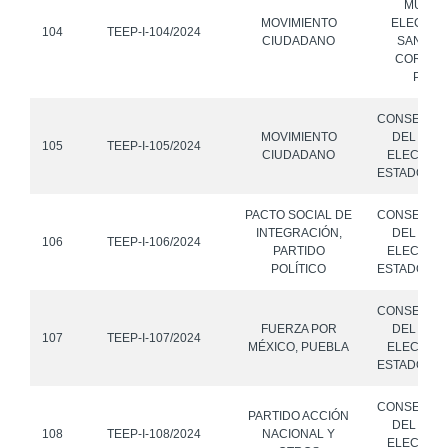
MUNICI
MOVIMIENTO
ELECTOR
104
TEEP-I-104/2024
CIUDADANO
SANTA M
CORONA
PUEB
CONSEJO 
MOVIMIENTO
DEL INST
105
TEEP-I-105/2024
CIUDADANO
ELECTORA
ESTADO DE
PACTO SOCIAL DE
CONSEJO 
INTEGRACIÓN,
DEL INST
106
TEEP-I-106/2024
PARTIDO
ELECTORA
POLÍTICO
ESTADO DE
CONSEJO 
FUERZA POR
DEL INST
107
TEEP-I-107/2024
MÉXICO, PUEBLA
ELECTORA
ESTADO DE
CONSEJO 
PARTIDO ACCIÓN
DEL INST
108
TEEP-I-108/2024
NACIONAL Y
ELECTORA