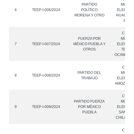
PARTIDO
MUNICI
6
TEEP-I-006/2024
POLÍTICO
ELECTOR
MORENA Y OTRO
HUAQUEC
PUEB
CONS
FUERZA POR
MUNICI
7
TEEP-I-007/2024
MÉXICO PUEBLA Y
ELECTOR
OTROS
TETELA
OCAMPO, 
CONS
PARTIDO DEL
MUNICI
8
TEEP-I-008/2024
TRABAJO
ELECTOR
AMOZOC, 
CONS
PARTIDO FUERZA
MUNICI
9
TEEP-I-009/2024
POR MÉXICO
ELECTOR
PUEBLA
SAN GAB
CHILAC, 
CONS