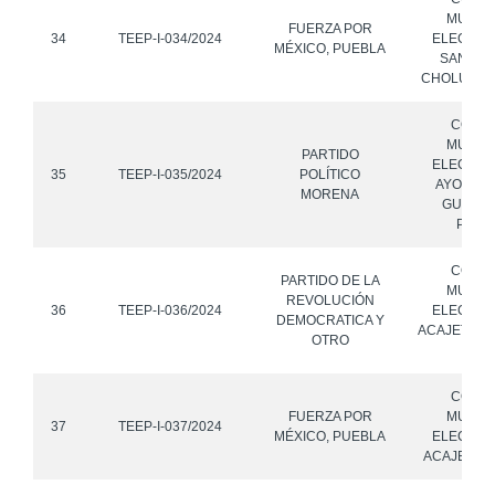
MUNICI
FUERZA POR
34
TEEP-I-034/2024
ELECTOR
MÉXICO, PUEBLA
SAN AN
CHOLULA, 
CONS
MUNICI
PARTIDO
ELECTOR
35
TEEP-I-035/2024
POLÍTICO
AYOTOX
MORENA
GUERR
PUEB
CONS
PARTIDO DE LA
MUNICI
REVOLUCIÓN
36
TEEP-I-036/2024
ELECTOR
DEMOCRATICA Y
ACAJETE, P
OTRO
OTR
CONS
FUERZA POR
MUNICI
37
TEEP-I-037/2024
MÉXICO, PUEBLA
ELECTOR
ACAJETE, 