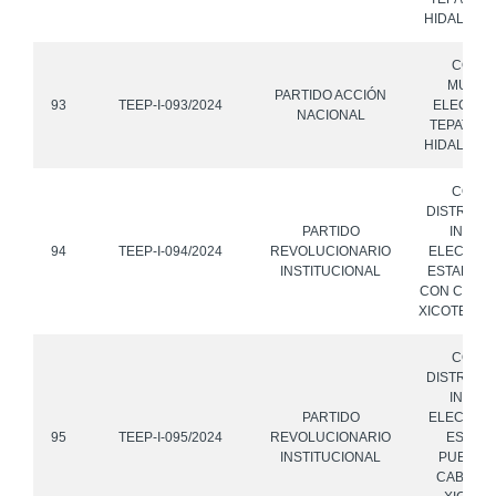
HIDALGO, 
CONS
MUNICI
PARTIDO ACCIÓN
93
TEEP-I-093/2024
ELECTOR
NACIONAL
TEPATLAX
HIDALGO, 
CONS
DISTRITAL
PARTIDO
INSTIT
94
TEEP-I-094/2024
REVOLUCIONARIO
ELECTORA
INSTITUCIONAL
ESTADO P
CON CABE
XICOTEPEC
CONS
DISTRITAL
INSTIT
PARTIDO
ELECTORA
95
TEEP-I-095/2024
REVOLUCIONARIO
ESTADO
INSTITUCIONAL
PUEBLA,
CABECE