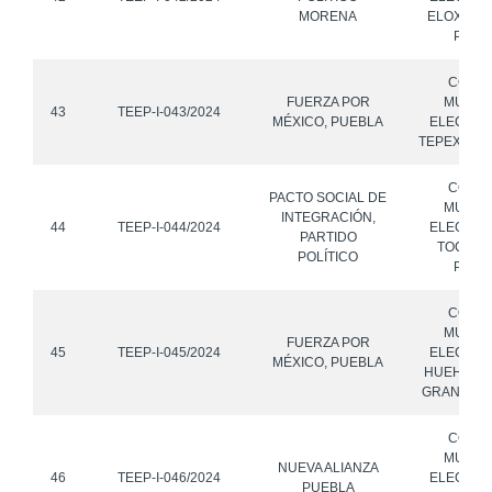
MORENA
ELOXOCHI
PUEB
CONS
FUERZA POR
MUNICI
43
TEEP-I-043/2024
MÉXICO, PUEBLA
ELECTOR
TEPEXCO, 
CONS
PACTO SOCIAL DE
MUNICI
INTEGRACIÓN,
44
TEEP-I-044/2024
ELECTOR
PARTIDO
TOCHIMI
POLÍTICO
PUEB
CONS
MUNICI
FUERZA POR
45
TEEP-I-045/2024
ELECTOR
MÉXICO, PUEBLA
HUEHUET
GRANDE, 
CONS
MUNICI
NUEVA ALIANZA
46
TEEP-I-046/2024
ELECTOR
PUEBLA