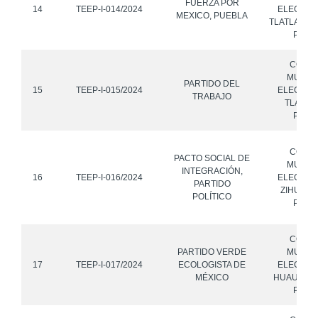
FUERZA POR
14
TEEP-I-014/2024
ELECTOR
MEXICO, PUEBLA
TLATLAUQU
PUEB
CONS
MUNICI
PARTIDO DEL
15
TEEP-I-015/2024
ELECTOR
TRABAJO
TLAPAN
PUEB
CONS
PACTO SOCIAL DE
MUNICI
INTEGRACIÓN,
16
TEEP-I-016/2024
ELECTOR
PARTIDO
ZIHUATE
POLÍTICO
PUEB
CONS
PARTIDO VERDE
MUNICI
17
TEEP-I-017/2024
ECOLOGISTA DE
ELECTOR
MÉXICO
HUAUCHI
PUEB