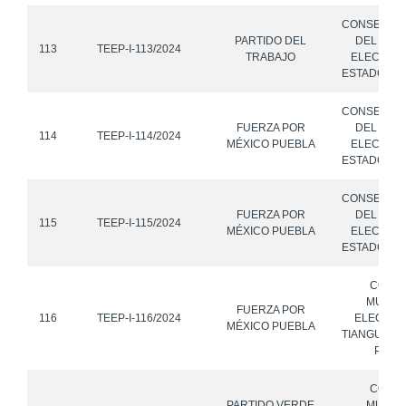
CONSEJO 
PARTIDO DEL
DEL INST
113
TEEP-I-113/2024
TRABAJO
ELECTORA
ESTADO DE
CONSEJO 
FUERZA POR
DEL INST
114
TEEP-I-114/2024
MÉXICO PUEBLA
ELECTORA
ESTADO DE
CONSEJO 
FUERZA POR
DEL INST
115
TEEP-I-115/2024
MÉXICO PUEBLA
ELECTORA
ESTADO DE
CONS
MUNICI
FUERZA POR
116
TEEP-I-116/2024
ELECTOR
MÉXICO PUEBLA
TIANGUISM
PUEB
CONS
PARTIDO VERDE
MUNICI