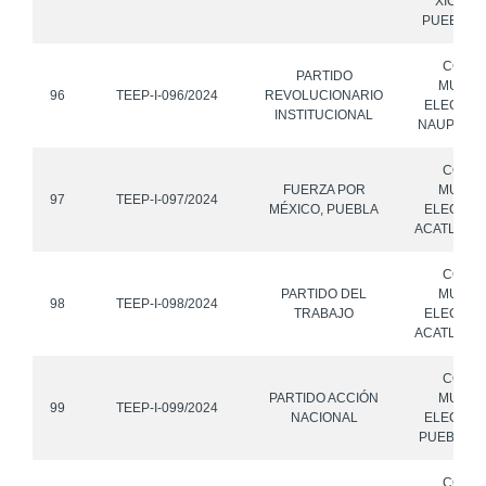
XICOTE
PUEBLA Y
CONS
PARTIDO
MUNICI
96
TEEP-I-096/2024
REVOLUCIONARIO
ELECTOR
INSTITUCIONAL
NAUPAN, 
CONS
FUERZA POR
MUNICI
97
TEEP-I-097/2024
MÉXICO, PUEBLA
ELECTOR
ACATLÁN, 
CONS
PARTIDO DEL
MUNICI
98
TEEP-I-098/2024
TRABAJO
ELECTOR
ACATLÁN, 
CONS
PARTIDO ACCIÓN
MUNICI
99
TEEP-I-099/2024
NACIONAL
ELECTOR
PUEBLA, 
CONS