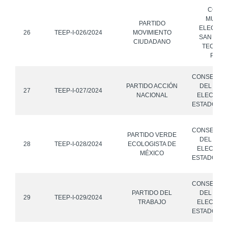
CONS
MUNICI
PARTIDO
ELECTOR
26
TEEP-I-026/2024
MOVIMIENTO
SAN JER
CIUDADANO
TECUANI
PUEB
CONSEJO 
PARTIDO ACCIÓN
DEL INST
27
TEEP-I-027/2024
NACIONAL
ELECTORA
ESTADO DE
CONSEJO 
PARTIDO VERDE
DEL INST
28
TEEP-I-028/2024
ECOLOGISTA DE
ELECTORA
MÉXICO
ESTADO DE
CONSEJO 
PARTIDO DEL
DEL INST
29
TEEP-I-029/2024
TRABAJO
ELECTORA
ESTADO DE