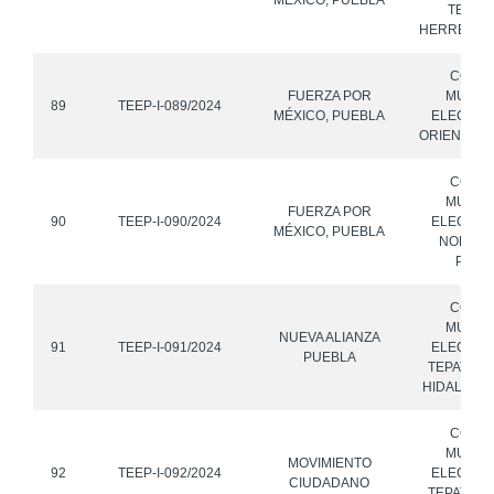
MÉXICO, PUEBLA
TECALI
HERRERA, 
CONS
FUERZA POR
MUNICI
89
TEEP-I-089/2024
MÉXICO, PUEBLA
ELECTOR
ORIENTAL,
CONS
MUNICI
FUERZA POR
90
TEEP-I-090/2024
ELECTOR
MÉXICO, PUEBLA
NOPALU
PUEB
CONS
MUNICI
NUEVA ALIANZA
91
TEEP-I-091/2024
ELECTOR
PUEBLA
TEPATLAX
HIDALGO, 
CONS
MUNICI
MOVIMIENTO
92
TEEP-I-092/2024
ELECTOR
CIUDADANO
TEPATLAX