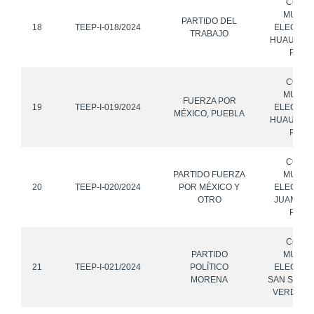
CONS
MUNICI
PARTIDO DEL
18
TEEP-I-018/2024
ELECTOR
TRABAJO
HUAUCHI
PUEB
CONS
MUNICI
FUERZA POR
19
TEEP-I-019/2024
ELECTOR
MÉXICO, PUEBLA
HUAUCHI
PUEB
CONS
PARTIDO FUERZA
MUNICI
20
TEEP-I-020/2024
POR MÉXICO Y
ELECTOR
OTRO
JUAN GAL
PUEB
CONS
PARTIDO
MUNICI
21
TEEP-I-021/2024
POLÍTICO
ELECTOR
MORENA
SAN SALVA
VERDE, P