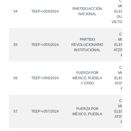
CONS
MUNICI
PARTIDO ACCIÓN
54
TEEP-I-054/2024
ELECTOR
NACIONAL
GUADA
VICTORIA,
CONS
PARTIDO
MUNICI
55
TEEP-I-055/2024
REVOLUCIONARIO
ELECTOR
INSTITUCIONAL
ATZITZIH
PUEB
CONS
FUERZA POR
MUNICI
56
TEEP-I-056/2024
MÉXICO, PUEBLA
ELECTOR
Y OTRO
ATOYATE
PUEB
CONS
MUNICI
FUERZA POR
57
TEEP-I-057/2024
ELECTOR
MÉXICO, PUEBLA
ATOYATE
PUEB