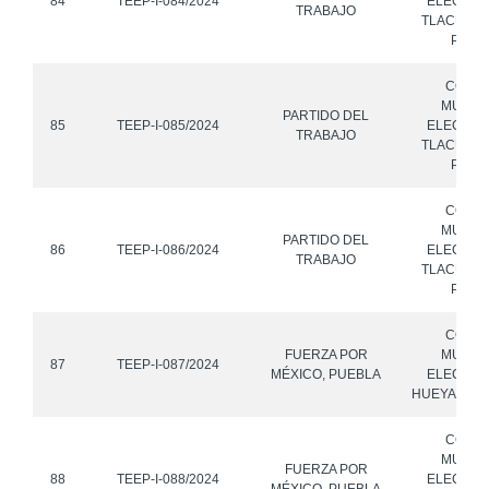
84
TEEP-I-084/2024
ELECTOR
TRABAJO
TLACUILO
PUEB
CONS
MUNICI
PARTIDO DEL
85
TEEP-I-085/2024
ELECTOR
TRABAJO
TLACUILO
PUEB
CONS
MUNICI
PARTIDO DEL
86
TEEP-I-086/2024
ELECTOR
TRABAJO
TLACUILO
PUEB
CONS
FUERZA POR
MUNICI
87
TEEP-I-087/2024
MÉXICO, PUEBLA
ELECTOR
HUEYAPAN,
CONS
MUNICI
FUERZA POR
88
TEEP-I-088/2024
ELECTOR