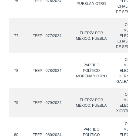
76
TEEP-I-076/2024
ELECTOR
PUEBLA Y OTRO
CHALCHI
DE SESMA,
CONS
MUNICI
FUERZA POR
77
TEEP-I-077/2024
ELECTOR
MÉXICO, PUEBLA
CHALCHI
DE SESMA,
CONS
PARTIDO
MUNICI
78
TEEP-I-078/2024
POLÍTICO
ELECTOR
MORENA Y OTRO
HERMENE
GALEANA, 
CONS
FUERZA POR
MUNICI
79
TEEP-I-079/2024
MÉXICO, PUEBLA
ELECTOR
XICOTLÁN,
CONS
PARTIDO
MUNICI
80
TEEP-I-080/2024
POLÍTICO
ELECTOR