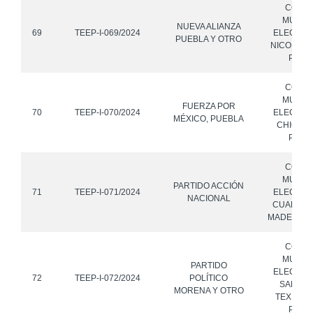
CONS
MUNICI
NUEVA ALIANZA
69
TEEP-I-069/2024
ELECTOR
PUEBLA Y OTRO
NICOLÁS 
PUEB
CONS
MUNICI
FUERZA POR
70
TEEP-I-070/2024
ELECTOR
MÉXICO, PUEBLA
CHICHIQ
PUEB
CONS
MUNICI
PARTIDO ACCIÓN
71
TEEP-I-071/2024
ELECTOR
NACIONAL
CUAPIAXT
MADERO, 
CONS
MUNICI
PARTIDO
ELECTOR
72
TEEP-I-072/2024
POLÍTICO
SAN MA
MORENA Y OTRO
TEXMEL
PUEB