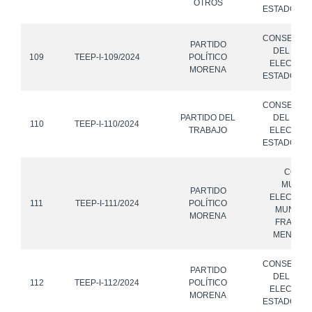
OTROS
ESTADO DE
CONSEJO 
PARTIDO
DEL INST
109
TEEP-I-109/2024
POLÍTICO
ELECTORA
MORENA
ESTADO DE
CONSEJO 
PARTIDO DEL
DEL INST
110
TEEP-I-110/2024
TRABAJO
ELECTORA
ESTADO DE
CONS
MUNICI
PARTIDO
ELECTORA
111
TEEP-I-111/2024
POLÍTICO
MUNICIP
MORENA
FRANCIS
MENA, P
CONSEJO 
PARTIDO
DEL INST
112
TEEP-I-112/2024
POLÍTICO
ELECTORA
MORENA
ESTADO DE