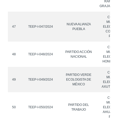
RAFAEL 
GRAJALES,
CONS
MUNICI
NUEVA ALIANZA
47
TEEP-I-047/2024
ELECTOR
PUEBLA
COATZI
PUEB
CONS
PARTIDO ACCIÓN
MUNICI
48
TEEP-I-048/2024
NACIONAL
ELECTOR
HONEY, P
CONS
PARTIDO VERDE
MUNICI
49
TEEP-I-049/2024
ECOLOGISTA DE
ELECTOR
MÉXICO
AXUTLA, 
CONS
MUNICI
PARTIDO DEL
50
TEEP-I-050/2024
ELECTOR
TRABAJO
AHUAZOT
PUEB