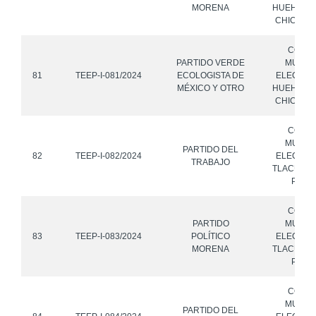
MORENA
HUEHUET
CHICO, P
CONS
PARTIDO VERDE
MUNICI
81
TEEP-I-081/2024
ECOLOGISTA DE
ELECTOR
MÉXICO Y OTRO
HUEHUET
CHICO, P
CONS
MUNICI
PARTIDO DEL
82
TEEP-I-082/2024
ELECTOR
TRABAJO
TLACUILO
PUEB
CONS
PARTIDO
MUNICI
83
TEEP-I-083/2024
POLÍTICO
ELECTOR
MORENA
TLACUILO
PUEB
CONS
MUNICI
PARTIDO DEL