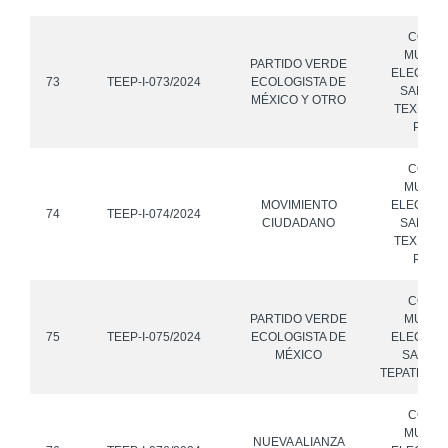
CONS
MUNICI
PARTIDO VERDE
ELECTOR
73
TEEP-I-073/2024
ECOLOGISTA DE
SAN MA
MÉXICO Y OTRO
TEXMEL
PUEB
CONS
MUNICI
MOVIMIENTO
ELECTOR
74
TEEP-I-074/2024
CIUDADANO
SAN MA
TEXMEL
PUEB
CONS
PARTIDO VERDE
MUNICI
75
TEEP-I-075/2024
ECOLOGISTA DE
ELECTOR
MÉXICO
SAN FE
TEPATLÁN,
CONS
MUNICI
NUEVA ALIANZA