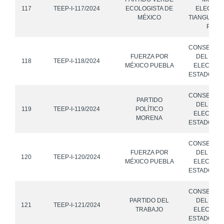
117
TEEP-I-117/2024
ECOLOGISTA DE
ELECTOR
MÉXICO
TIANGUISM
PUEB
CONSEJO 
FUERZA POR
DEL INST
118
TEEP-I-118/2024
MÉXICO PUEBLA
ELECTORA
ESTADO DE
CONSEJO 
PARTIDO
DEL INST
119
TEEP-I-119/2024
POLÍTICO
ELECTORA
MORENA
ESTADO DE
CONSEJO 
FUERZA POR
DEL INST
120
TEEP-I-120/2024
MÉXICO PUEBLA
ELECTORA
ESTADO DE
CONSEJO 
PARTIDO DEL
DEL INST
121
TEEP-I-121/2024
TRABAJO
ELECTORA
ESTADO DE