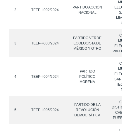
MUNICI
PARTIDO ACCIÓN
ELECTOR
2
TEEP-I-002/2024
NACIONAL
SAN J
MIAHUAT
PUEB
CONS
PARTIDO VERDE
MUNICI
3
TEEP-I-003/2024
ECOLOGISTA DE
ELECTOR
MÉXICO Y OTRO
PIAXTLA, 
CONS
MUNICI
PARTIDO
ELECTOR
4
TEEP-I-004/2024
POLÍTICO
SAN JER
MORENA
TECUANI
PUEB
CONS
PARTIDO DE LA
DISTRITAL 
5
TEEP-I-005/2024
REVOLUCIÓN
CABECE
DEMOCRÁTICA
PUEBLA, 
CONS