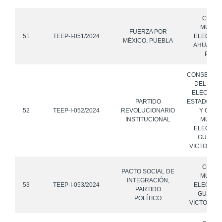
CONS
MUNICI
FUERZA POR
51
TEEP-I-051/2024
ELECTOR
MÉXICO, PUEBLA
AHUAZOT
PUEB
CONSEJO 
DEL INST
ELECTORA
PARTIDO
ESTADO DE
52
TEEP-I-052/2024
REVOLUCIONARIO
Y CONS
INSTITUCIONAL
MUNICI
ELECTOR
GUADA
VICTORIA,
CONS
PACTO SOCIAL DE
MUNICI
INTEGRACIÓN,
53
TEEP-I-053/2024
ELECTOR
PARTIDO
GUADA
POLÍTICO
VICTORIA,