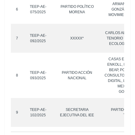
ARMANDO M
TEEP-AE-
PARTIDO POLÍTICO
6
GONZÁLEZ; Y
075/2025
MORENA
MOVIMIENTO 
CARLOS ALEJAN
TEEP-AE-
7
XXXXX*
TENORIO Y PAR
092/2025
ECOLOGÍSTA D
CASAS ENCUE
ENKOLL, INDIC
BEAP, POLIGR
TEEP-AE-
PARTIDO ACCIÓN
8
CONSULTORES, 
093/2025
NACIONAL
DIGITAL, LA E
MEXICOEL
GOBERN
TEEP-AE-
SECRETARIA
PARTIDO POL
9
102/2025
EJECUTIVA DEL IEE
TRABA