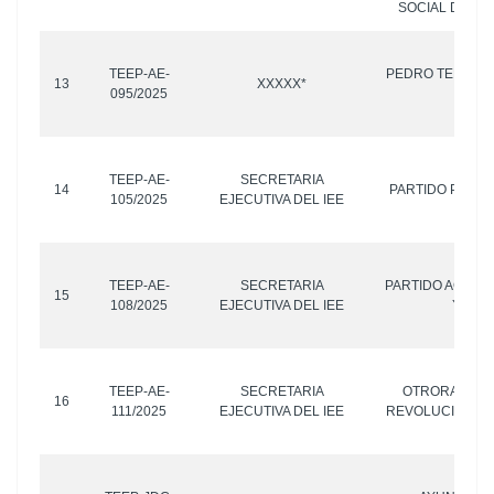
SOCIAL DE IN
TEEP-AE-
PEDRO TEPOLE
13
XXXXX*
095/2025
Y OT
TEEP-AE-
SECRETARIA
14
PARTIDO POLIT
105/2025
EJECUTIVA DEL IEE
TEEP-AE-
SECRETARIA
PARTIDO ACCCI
15
108/2025
EJECUTIVA DEL IEE
Y OTR
TEEP-AE-
SECRETARIA
OTRORA PART
16
111/2025
EJECUTIVA DEL IEE
REVOLUCIÓN D