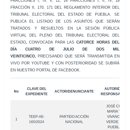
FRACCIONES I, IV, V, 12, 14 FRACCIONES I, II, IV, 18
FRACCIÓN II, 170, 171 DEL REGLAMENTO INTERIOR DEL
TRIBUNAL ELECTORAL DEL ESTADO DE PUEBLA, SE
PUBLICA EL LISTADO DE LOS ASUNTOS QUE SERÁN
TRATADOS Y RESUELTOS EN LA SESIÓN PÚBLICA
VIRTUAL DEL PLENO DEL TRIBUNAL ELECTORAL DEL
ESTADO
,
CONVOCADA PARA LAS
CATORCE HORAS
DEL
DÍA CUATRO DE JULIO DE DOS MIL
VEINTICINCO,
PRECISANDO QUE SERÁ TRANSMITIDA EN
VIVO POR YOUTUBE Y CON POSTERIORIDAD SE SUBIRÁ
EN NUESTRO PORTAL DE FACEBOOK.
CLAVE DEL
AUTORIDAD R
No
ACTOR/DENUNCIANTE
EXPEDIENTE
RESPONSABLE/
JOSÉ CHEDRA
MARIA TERES
TEEP-AE-
PARTIDO ACCIÓN
VIVANCO, MO
1
165/2024
NACIONAL
VERDE ECOLO
PUEBLA, FU