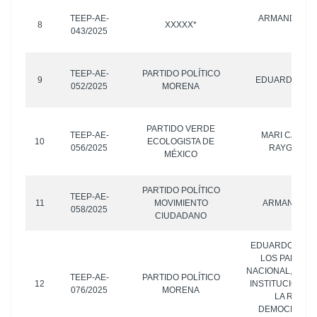
TEEP-AE-
ARMANDO RUÍ
8
XXXXX*
043/2025
OTR
TEEP-AE-
PARTIDO POLÍTICO
9
EDUARDO RIV
052/2025
MORENA
PARTIDO VERDE
TEEP-AE-
MARI CARME
10
ECOLOGISTA DE
056/2025
RAYGOZA Y
MÉXICO
PARTIDO POLÍTICO
TEEP-AE-
11
MOVIMIENTO
ARMANDO RU
058/2025
CIUDADANO
EDUARDO RIVER
LOS PARTIDO
NACIONAL, REV
TEEP-AE-
PARTIDO POLÍTICO
12
INSTITUCIONAL
076/2025
MORENA
LA REVOL
DEMOCRÁTICA