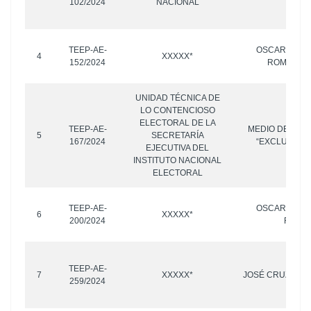
102/2024
NACIONAL
OTR
TEEP-AE-
OSCAR ISAU
4
XXXXX*
152/2024
ROMERO Y
UNIDAD TÉCNICA DE
LO CONTENCIOSO
ELECTORAL DE LA
TEEP-AE-
MEDIO DE COM
5
SECRETARÍA
167/2024
“EXCLUSIVAS
EJECUTIVA DEL
INSTITUTO NACIONAL
ELECTORAL
TEEP-AE-
OSCAR ISAU
6
XXXXX*
200/2024
ROME
TEEP-AE-
7
XXXXX*
JOSÉ CRUZ SÁN
259/2024