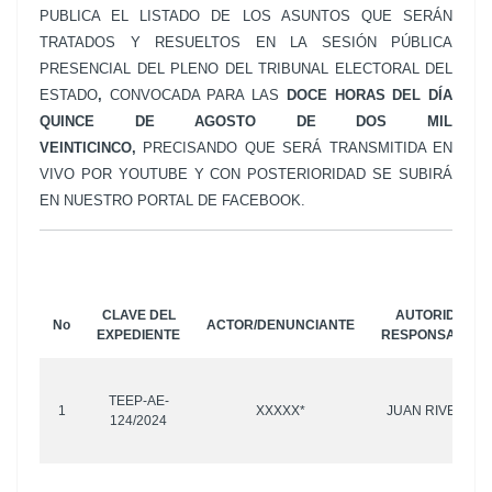
PUBLICA EL LISTADO DE LOS ASUNTOS QUE SERÁN
TRATADOS Y RESUELTOS EN LA SESIÓN PÚBLICA
PRESENCIAL DEL PLENO DEL TRIBUNAL ELECTORAL DEL
ESTADO
,
CONVOCADA PARA LAS
DOCE
HORAS
DEL DÍA
QUINCE DE AGOSTO DE DOS MIL
VEINTICINCO,
PRECISANDO QUE SERÁ TRANSMITIDA EN
VIVO POR YOUTUBE Y CON POSTERIORIDAD SE SUBIRÁ
EN NUESTRO PORTAL DE FACEBOOK.
CLAVE DEL
AUTORIDAD R
No
ACTOR/DENUNCIANTE
EXPEDIENTE
RESPONSABLE/
TEEP-AE-
1
XXXXX*
JUAN RIVERA T
124/2024