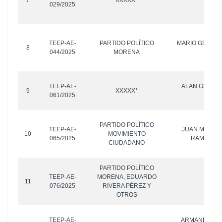
7
XXXXX*
029/2025
OTR
TEEP-AE-
PARTIDO POLÍTICO
MARIO GERARD
8
044/2025
MORENA
PIÑ
TEEP-AE-
ALAN GILBER
9
XXXXX*
061/2025
GÓM
PARTIDO POLÍTICO
TEEP-AE-
JUAN MANUE
10
MOVIMIENTO
065/2025
RAMÍREZ 
CIUDADANO
PARTIDO POLÍTICO
TEEP-AE-
MORENA, EDUARDO
11
-
076/2025
RIVERA PÉREZ Y
OTROS
TEEP-AE-
ARMANDO RUI