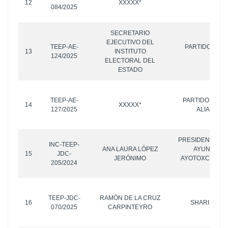
12
XXXXX*
084/2025
OTR
SECRETARIO
EJECUTIVO DEL
TEEP-AE-
PARTIDO NUEV
13
INSTITUTO
124/2025
PUEB
ELECTORAL DEL
ESTADO
TEEP-AE-
PARTIDO POLÍ
14
XXXXX*
127/2025
ALIANZA 
PRESIDENTE MU
INC-TEEP-
ANA LAURA LÓPEZ
AYUNTAMIE
15
JDC-
JERÓNIMO
AYOTOXCO DE 
205/2024
PUEB
TEEP-JDC-
RAMÓN DE LA CRUZ
16
SHARIF ELI
070/2025
CARPINTEYRO