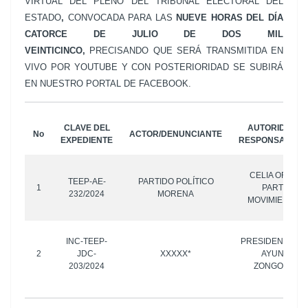
VIRTUAL DEL PLENO DEL TRIBUNAL ELECTORAL DEL
ESTADO
,
CONVOCADA PARA LAS
NUEVE HORAS
DEL DÍA
CATORCE DE JULIO DE DOS MIL
VEINTICINCO,
PRECISANDO QUE SERÁ TRANSMITIDA EN
VIVO POR YOUTUBE Y CON POSTERIORIDAD SE SUBIRÁ
EN NUESTRO PORTAL DE FACEBOOK.
CLAVE DEL
AUTORIDAD R
No
ACTOR/DENUNCIANTE
EXPEDIENTE
RESPONSABLE/
CELIA ORTUÑO
TEEP-AE-
PARTIDO POLÍTICO
1
PARTIDO P
232/2024
MORENA
MOVIMIENTO 
INC-TEEP-
PRESIDENTE MU
2
JDC-
XXXXX*
AYUNTAMIE
203/2024
ZONGOZOTLA