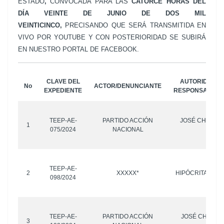
ESTADO
,
CONVOCADA PARA LAS
CATORCE HORAS
DEL
DÍA VEINTE DE JUNIO DE DOS MIL
VEINTICINCO,
PRECISANDO QUE SERÁ TRANSMITIDA EN
VIVO POR YOUTUBE Y CON POSTERIORIDAD SE SUBIRÁ
EN NUESTRO PORTAL DE FACEBOOK.
CLAVE DEL
AUTORIDAD R
No
ACTOR/DENUNCIANTE
EXPEDIENTE
RESPONSABLE/
TEEP-AE-
PARTIDO ACCIÓN
JOSÉ CHEDRAU
1
075/2024
NACIONAL
OTR
TEEP-AE-
2
XXXXX*
HIPÓCRITA LEC
098/2024
TEEP-AE-
PARTIDO ACCIÓN
JOSÉ CHEDRAU
3