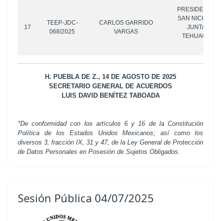
PRESIDENTE A
SAN NICOLÁS T
TEEP-JDC-
CARLOS GARRIDO
17
JUNTA AUXI
068/2025
VARGAS
TEHUACÁN, P
OTR
H. PUEBLA DE Z., 14 DE AGOSTO DE 2025
SECRETARIO GENERAL DE ACUERDOS
LUIS DAVID BENÍTEZ TABOADA
*De conformidad con los artículos 6 y 16 de la Constitución
Política de los Estados Unidos Mexicanos; así como los
diversos 3, fracción IX, 31 y 47, de la Ley General de Protección
de Datos Personales en Posesión de Sujetos Obligados.
Sesión Pública 04/07/2025