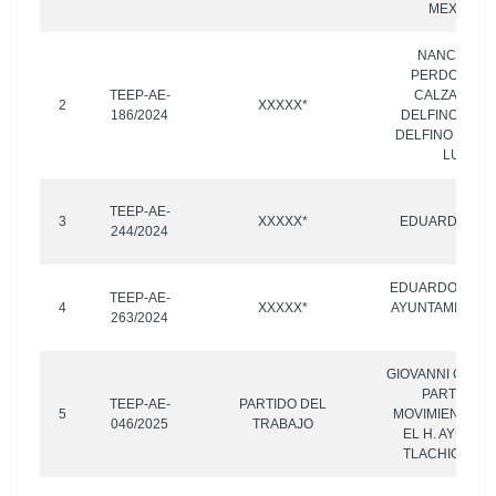
MEXICO P
NANCY CAL
PERDOMO Y/
TEEP-AE-
CALZADO P
2
XXXXX*
186/2024
DELFINO LUGO
DELFINO MEJÍA
LUGO M
TEEP-AE-
3
XXXXX*
EDUARDO RIV
244/2024
EDUARDO RIVER
TEEP-AE-
4
XXXXX*
AYUNTAMIENTO 
263/2024
PAN
GIOVANNI GONZÁ
PARTIDO P
TEEP-AE-
PARTIDO DEL
5
MOVIMIENTO C
046/2025
TRABAJO
EL H. AYUNTA
TLACHICHUCA