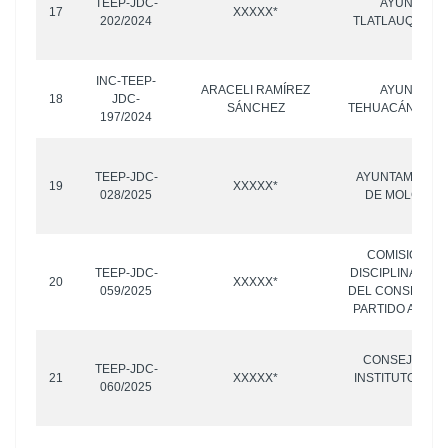
TEEP-JDC-
AYUNTAMIE
17
XXXXX*
202/2024
TLATLAUQUITEP
INC-TEEP-
ARACELI RAMÍREZ
AYUNTAMIE
18
JDC-
SÁNCHEZ
TEHUACÁN, PUE
197/2024
TEEP-JDC-
AYUNTAMIENTO
19
XXXXX*
028/2025
DE MOLCAXAC
COMISIÓN DE
TEEP-JDC-
DISCIPLINA INT
20
XXXXX*
059/2025
DEL CONSEJO N
PARTIDO ACCIÓ
CONSEJO GEN
TEEP-JDC-
21
XXXXX*
INSTITUTO ELE
060/2025
ESTA