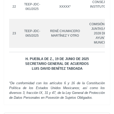
CONSEJO GEN
TEEP-JDC-
22
XXXXX*
INSTITUTO ELE
061/2025
ESTA
COMISIÓN PLEBI
JUNTAS AUXILI
TEEP-JDC-
RENÉ CHUMACERO
23
2028 DEL H
065/2025
MARTÍNEZ Y OTRO
AYUNTAMIE
MUNICIPIO D
H. PUEBLA DE Z., 19 DE JUNIO DE 2025
SECRETARIO GENERAL DE ACUERDOS
LUIS DAVID BENÍTEZ TABOADA
*De conformidad con los artículos 6 y 16 de la Constitución
Política de los Estados Unidos Mexicanos; así como los
diversos 3, fracción IX, 31 y 47, de la Ley General de Protección
de Datos Personales en Posesión de Sujetos Obligados.