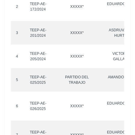
TEEP-AE-
EDUARDO RIVE
2
XXXXX*
172/2024
OTR
TEEP-AE-
ASDRUVAL SA
3
XXXXX*
201/2024
HURTADO Y
TEEP-AE-
VICTORINO 
4
XXXXX*
205/2024
GALLARDO 
TEEP-AE-
PARTIDO DEL
AMANDO TÉLLE
5
025/2025
TRABAJO
OTR
TEEP-AE-
EDUARDO RIVE
6
XXXXX*
026/2025
OTR
TEEP-AE-
EDUARDO RIVE