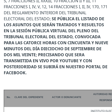
5, 7 FRACCIONES II, XXXIII, 10 FRACCION II Y III, 11
FRACCIONES I, IV, V, 12, 14 FRACCIONES I, II, IV, 170, 171
DEL REGLAMENTO INTERIOR DEL TRIBUNAL
ELECTORAL DEL ESTADO;
SE PÚBLICA EL LISTADO DE
LOS ASUNTOS QUE SERÁN TRATADOS Y RESUELTOS
EN LA SESIÓN PÚBLICA VIRTUAL DEL PLENO DEL
TRIBUNAL ELECTORAL DEL ESTADO, CONVOCADA
PARA LAS CATORCE HORAS CON CINCUENTA Y NUEVE
MINUTOS DEL DÍA DIECIOCHO DE SEPTIEMBRE DE
DOS MIL VEINTE; PRECISANDO QUE SERA
TRANSMITIDA EN VIVO POR YOUTUBE Y CON
POSTERIORIDAD SE SUBIRÁ EN NUESTRO PORTAL DE
FACEBOOK.
AUTORIDAD RE
No.
CLAVE DEL EXPEDIENTE
ACTOR O DENUNCIANTE
RESPONS
INSTITUTO ELE