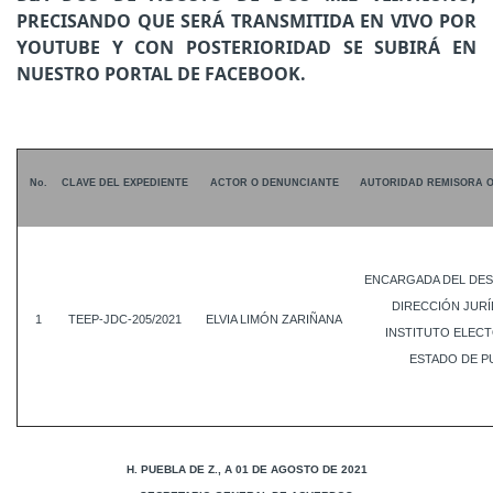
PRECISANDO QUE SERÁ TRANSMITIDA EN VIVO POR
YOUTUBE Y CON POSTERIORIDAD SE SUBIRÁ EN
NUESTRO PORTAL DE FACEBOOK.
No.
CLAVE DEL EXPEDIENTE
ACTOR O DENUNCIANTE
AUTORIDAD REMISORA 
ENCARGADA DEL DES
DIRECCIÓN JURÍ
1
TEEP-JDC-205/2021
ELVIA LIMÓN ZARIÑANA
INSTITUTO ELECT
ESTADO DE P
H. PUEBLA DE Z., A 01 DE AGOSTO DE 2021