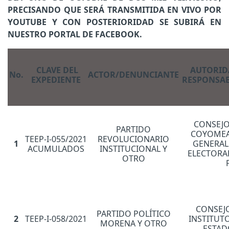
PRECISANDO QUE SERÁ TRANSMITIDA EN VIVO POR
YOUTUBE Y CON POSTERIORIDAD SE SUBIRÁ EN
NUESTRO PORTAL DE FACEBOOK.
CLAVE DEL
AUTORID
No.
ACTOR/DENUNCIANTE
EXPEDIENTE
RESPONSA
CONSEJO
PARTIDO
COYOMEA
TEEP-I-055/2021
REVOLUCIONARIO
1
GENERAL
ACUMULADOS
INSTITUCIONAL Y
ELECTORA
OTRO
CONSEJ
PARTIDO POLÍTICO
2
TEEP-I-058/2021
INSTITUT
MORENA Y OTRO
ESTAD