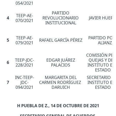
054/2021
PARTIDO
TEEP-AE-
4
REVOLUCIONARIO
JAVIER HUER
070/2021
INSTITUCIONAL
TEEP-AE-
PARTIDO POL
5
RAFAEL GARCÍA PÉREZ
079/2021
ALIANZA
COMISIÓN PE
TEEP-JDC-
EDGAR JUÁREZ
QUEJAS Y DE
6
228/2021
PALACIOS
INSTITUTO EL
ESTADO D
INC-TEEP-
MARGARITA DEL
SECRETARIO E
7
JDC-
CARMEN RODRÍGUEZ
INSTITUTO EL
094/2021
DARUICH
ESTADO D
H PUEBLA DE Z., 14 DE OCTUBRE DE 2021