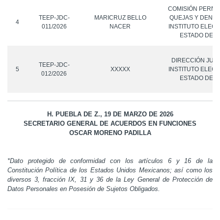
COMISIÓN PERMA
TEEP-JDC-
MARICRUZ BELLO
QUEJAS Y DENUN
4
011/2026
NACER
INSTITUTO ELEC
ESTADO DE P
DIRECCIÓN JURÍ
TEEP-JDC-
5
XXXXX
INSTITUTO ELEC
012/2026
ESTADO DE P
H. PUEBLA DE Z., 19 DE MARZO DE 2026
SECRETARIO GENERAL DE ACUERDOS EN FUNCIONES
OSCAR MORENO PADILLA
*Dato protegido de conformidad con los artículos 6 y 16 de la
Constitución Política de los Estados Unidos Mexicanos; así como los
diversos 3, fracción IX, 31 y 36 de la Ley General de Protección de
Datos Personales en Posesión de Sujetos Obligados.