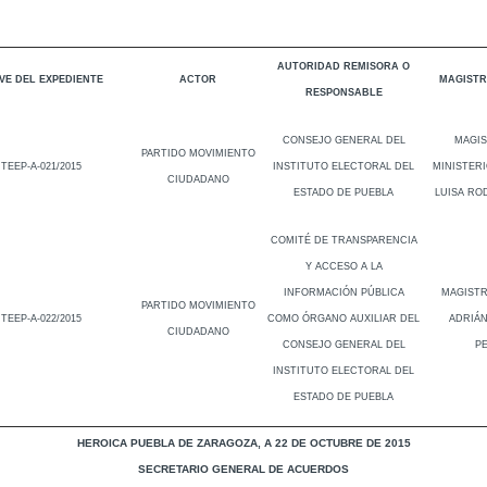
AUTORIDAD REMISORA O
VE DEL EXPEDIENTE
ACTOR
MAGISTR
RESPONSABLE
CONSEJO GENERAL DEL
MAGI
PARTIDO MOVIMIENTO
TEEP-A-021/2015
INSTITUTO ELECTORAL DEL
MINISTERI
CIUDADANO
ESTADO DE PUEBLA
LUISA RO
COMITÉ DE TRANSPARENCIA
Y ACCESO A LA
INFORMACIÓN PÚBLICA
MAGIST
PARTIDO MOVIMIENTO
TEEP-A-022/2015
COMO ÓRGANO AUXILIAR DEL
ADRIÁ
CIUDADANO
CONSEJO GENERAL DEL
P
INSTITUTO ELECTORAL DEL
ESTADO DE PUEBLA
HEROICA PUEBLA DE ZARAGOZA, A 22 DE OCTUBRE DE 2015
SECRETARIO GENERAL DE ACUERDOS