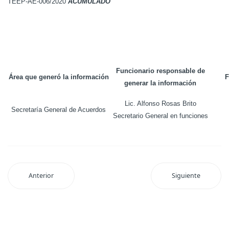
TEEP-AE-006/2020
ACUMULADO
Funcionario responsable de
Área que generó la información
F
generar la información
Lic. Alfonso Rosas Brito
Secretaría General de Acuerdos
Secretario General en funciones
Anterior
Siguiente