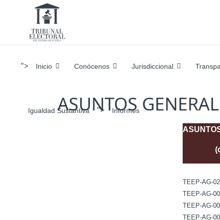
">
Inicio
Conócenos
Jurisdiccional
Transpa
ASUNTOS GENERAL
">
Igualdad Sustantiva
Informes
ASUNTOS
(
TEEP-AG-02
TEEP-AG-00
TEEP-AG-00
TEEP-AG-00