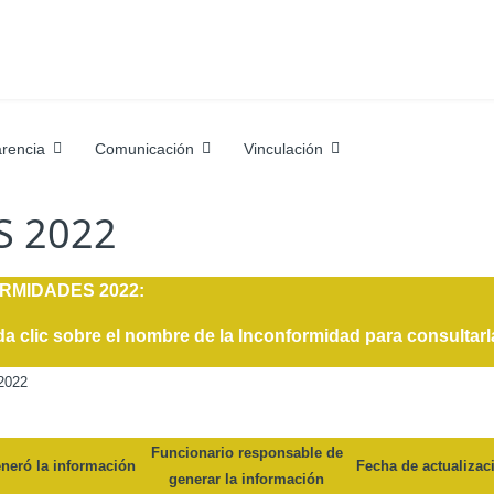
rencia
Comunicación
Vinculación
 2022
ORMIDADES
2022:
da clic sobre el nombre de la Inconformidad para consultarl
2022
Funcionario responsable de
neró la información
Fecha de actualizac
generar la información