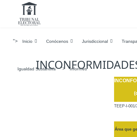
">
Inicio
Conócenos
Jurisdiccional
Transpa
INCONFORMIDADES
">
Igualdad Sustantiva
Informes
INCONF
(
TEEP-I-001/
Área que ge