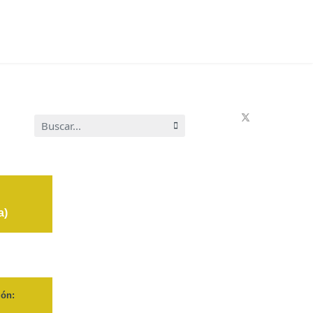
Buscar...
a)
ión: