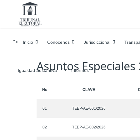
">
Inicio
Conócenos
Jurisdiccional
Transpa
Asuntos Especiales
">
Igualdad Sustantiva
Informes
No
CLAVE
01
TEEP-AE-001/2026
02
TEEP-AE-002/2026