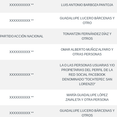
XXXXXXXXXX **
LUIS ANTONIO BARBOZA PANTOJA
GUADALUPE LUCERO BÁRCENAS Y
XXXXXXXXXX **
OTRO
TONANTZIN FERNÁNDEZ DÍAZ Y
PARTIDO ACCIÓN NACIONAL
OTROS
OMAR ALBERTO MUÑOZ ALFARO Y
XXXXXXXXXX **
OTRAS PERSONAS
LA O LAS PERSONAS USUARIAS Y/O
PROPIETARIAS DEL PERFIL DE LA
XXXXXXXXXX **
RED SOCIAL FACEBOOK
DENOMINADO "TOCHTEPEC SAN
LORENZO"
MARÍA GUADALUPE LÓPEZ
XXXXXXXXXX **
ZAVALETA Y OTRA PERSONA
GUADALUPE LUCERO BÁRCENAS Y
XXXXXXXXXX **
OTROS