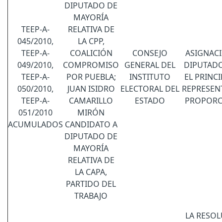
DIPUTADO DE
MAYORÍA
TEEP-A-
RELATIVA DE
045/2010,
LA CPP,
TEEP-A-
COALICIÓN
CONSEJO
ASIGNAC
049/2010,
COMPROMISO
GENERAL DEL
DIPUTAD
TEEP-A-
POR PUEBLA;
INSTITUTO
EL PRINCI
050/2010,
JUAN ISIDRO
ELECTORAL DEL
REPRESEN
TEEP-A-
CAMARILLO
ESTADO
PROPORC
051/2010
MIRÓN
ACUMULADOS
CANDIDATO A
DIPUTADO DE
MAYORÍA
RELATIVA DE
LA CAPA,
PARTIDO DEL
TRABAJO
LA RESO