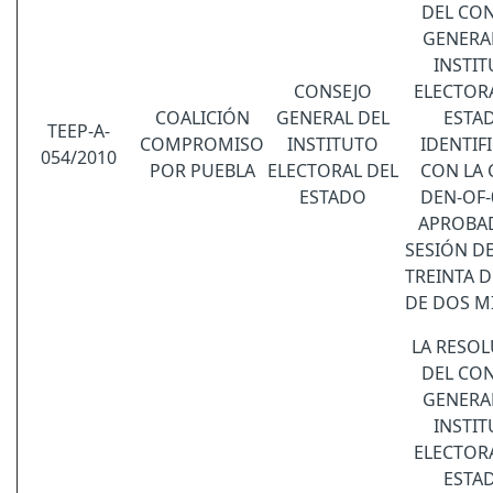
DEL CO
GENERA
INSTI
CONSEJO
ELECTOR
COALICIÓN
GENERAL DEL
ESTA
TEEP-A-
COMPROMISO
INSTITUTO
IDENTIF
054/2010
POR PUEBLA
ELECTORAL DEL
CON LA 
ESTADO
DEN-OF-
APROBA
SESIÓN D
TREINTA D
DE DOS MI
LA RESO
DEL CO
GENERA
INSTI
ELECTOR
ESTA