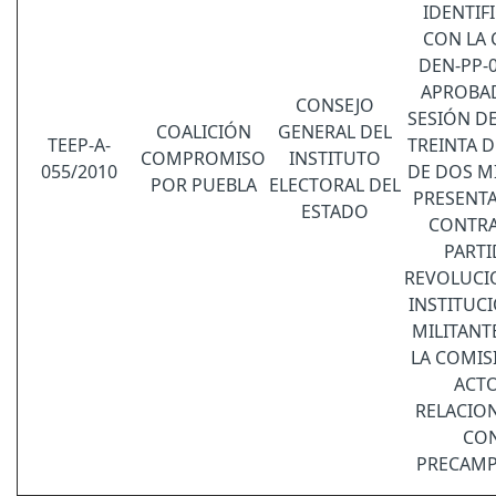
IDENTIF
CON LA 
DEN-PP-
APROBA
CONSEJO
SESIÓN D
COALICIÓN
GENERAL DEL
TEEP-A-
TREINTA D
COMPROMISO
INSTITUTO
055/2010
DE DOS MI
POR PUEBLA
ELECTORAL DEL
PRESENT
ESTADO
CONTRA
PART
REVOLUCI
INSTITUC
MILITANT
LA COMIS
ACT
RELACIO
CO
PRECAMP