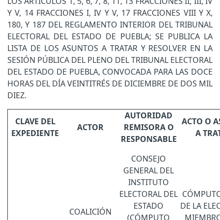
LOS ARTÍCULOS 1, 5, 6, 7, 8, 11, 13 FRACCIONES II, III, IV
Y V, 14 FRACCIONES I, IV Y V, 17 FRACCIONES VIII Y X,
180, Y 187 DEL REGLAMENTO INTERIOR DEL TRIBUNAL
ELECTORAL DEL ESTADO DE PUEBLA; SE PUBLICA LA
LISTA DE LOS ASUNTOS A TRATAR Y RESOLVER EN LA
SESIÓN PÚBLICA DEL PLENO DEL TRIBUNAL ELECTORAL
DEL ESTADO DE PUEBLA, CONVOCADA PARA LAS DOCE
HORAS DEL DÍA VEINTITRÉS DE DICIEMBRE DE DOS MIL
DIEZ.
AUTORIDAD
CLAVE DEL
ACTO O 
ACTOR
REMISORA O
EXPEDIENTE
A TRA
RESPONSABLE
CONSEJO
GENERAL DEL
INSTITUTO
ELECTORAL DEL
CÓMPUTO
ESTADO
DE LA ELE
COALICIÓN
(CÓMPUTO
MIEMBRO