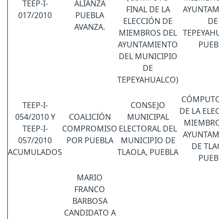
TEEP-I-
ALIANZA
FINAL DE LA
AYUNTAM
017/2010
PUEBLA
ELECCIÓN DE
DE
AVANZA.
MIEMBROS DEL
TEPEYAH
AYUNTAMIENTO
PUEB
DEL MUNICIPIO
DE
TEPEYAHUALCO)
CÓMPUTO
TEEP-I-
CONSEJO
DE LA ELE
054/2010 Y
COALICIÓN
MUNICIPAL
MIEMBRO
TEEP-I-
COMPROMISO
ELECTORAL DEL
AYUNTAM
057/2010
POR PUEBLA
MUNICIPIO DE
DE TLA
ACUMULADOS
TLAOLA, PUEBLA
PUEB
MARIO
FRANCO
BARBOSA
CANDIDATO A