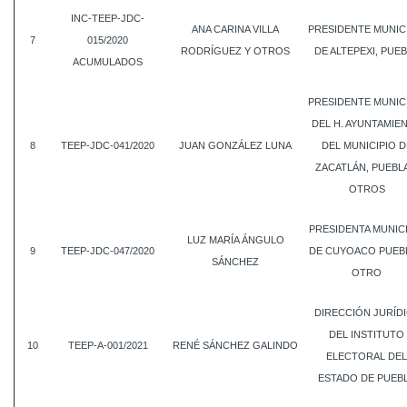
INC-TEEP-JDC-
ANA CARINA VILLA
PRESIDENTE MUNIC
7
015/2020
RODRÍGUEZ Y OTROS
DE ALTEPEXI, PUE
ACUMULADOS
PRESIDENTE MUNIC
DEL H. AYUNTAMIE
8
TEEP-JDC-041/2020
JUAN GONZÁLEZ LUNA
DEL MUNICIPIO D
ZACATLÁN, PUEBLA
OTROS
PRESIDENTA MUNIC
LUZ MARÍA ÁNGULO
9
TEEP-JDC-047/2020
DE CUYOACO PUEBL
SÁNCHEZ
OTRO
DIRECCIÓN JURÍD
DEL INSTITUTO
10
TEEP-A-001/2021
RENÉ SÁNCHEZ GALINDO
ELECTORAL DEL
ESTADO DE PUEB