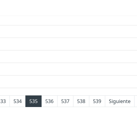
533
534
535
536
537
538
539
Siguiente