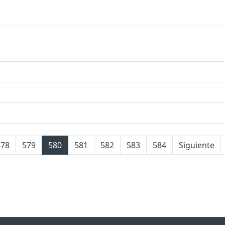
578
579
580
581
582
583
584
Siguiente