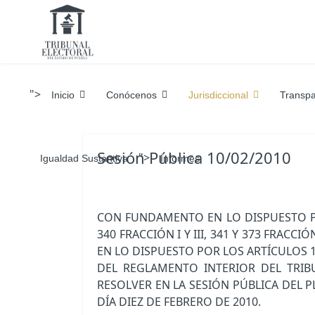
">
Inicio
Conócenos
Jurisdiccional
Transpa
Sesión Pública 10/02/2010
">
Igualdad Sustantiva
Informes
CON FUNDAMENTO EN LO DISPUESTO POR L
340 FRACCIÓN I Y III, 341 Y 373 FRAC
EN LO DISPUESTO POR LOS ARTÍCULOS 1, 5, 6
DEL REGLAMENTO INTERIOR DEL TRIBU
RESOLVER EN LA SESIÓN PÚBLICA DEL 
DÍA DIEZ DE FEBRERO DE 2010.