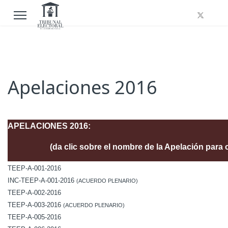
Apelaciones 2016
APELACIONES 2016:
(da clic sobre el nombre de la Apelación para 
TEEP-A-001-2016
INC-TEEP-A-001-2016
(ACUERDO PLENARIO)
TEEP-A-002-2016
TEEP-A-003-2016
(ACUERDO PLENARIO)
TEEP-A-005-2016