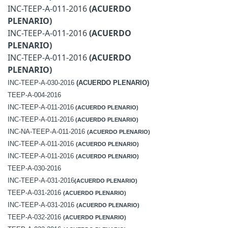
INC-TEEP-A-011-2016
(ACUERDO
PLENARIO)
INC-TEEP-A-011-2016
(ACUERDO
PLENARIO)
INC-TEEP-A-011-2016
(ACUERDO
PLENARIO)
INC-TEEP-A-030-2016
(ACUERDO PLENARIO)
TEEP-A-004-2016
INC-TEEP-A-011-2016
(ACUERDO PLENARIO)
INC-TEEP-A-011-2016
(ACUERDO PLENARIO)
INC-NA-TEEP-A-011-2016
(ACUERDO PLENARIO)
INC-TEEP-A-011-2016
(ACUERDO PLENARIO)
INC-TEEP-A-011-2016
(ACUERDO PLENARIO)
TEEP-A-030-2016
INC-TEEP-A-031-2016
(ACUERDO PLENARIO)
TEEP-A-031-2016
(ACUERDO PLENARIO)
INC-TEEP-A-031-2016
(ACUERDO PLENARIO)
TEEP-A-032-2016
(ACUERDO PLENARIO)