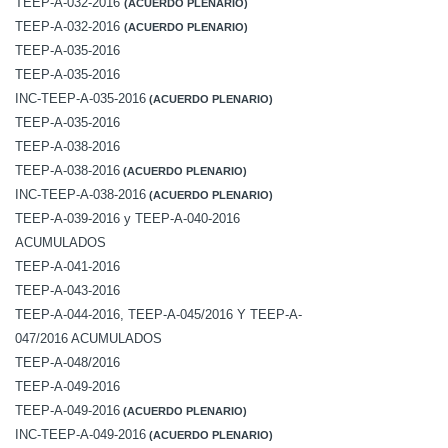
TEEP-A-032-2016
(ACUERDO PLENARIO)
TEEP-A-032-2016
(ACUERDO PLENARIO)
TEEP-A-035-2016
TEEP-A-035-2016
INC-TEEP-A-035-2016
(ACUERDO PLENARIO)
TEEP-A-035-2016
TEEP-A-038-2016
TEEP-A-038-2016
(ACUERDO PLENARIO)
INC-TEEP-A-038-2016
(ACUERDO PLENARIO)
TEEP-A-039-2016 y TEEP-A-040-2016
ACUMULADOS
TEEP-A-041-2016
TEEP-A-043-2016
TEEP-A-044-2016, TEEP-A-045/2016 Y TEEP-A-
047/2016 ACUMULADOS
TEEP-A-048/2016
TEEP-A-049-2016
TEEP-A-049-2016
(ACUERDO PLENARIO)
INC-TEEP-A-049-2016
(ACUERDO PLENARIO)