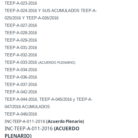
TEEP-A-023-2016
TEEP-A-024-2016 Y SUS ACUMULADOS TEEP-A-
025/2016 Y TEEP-A-026/2016
TEEP-A-027-2016
TEEP-A-028-2016
TEEP-A-029-2016
TEEP-A-031-2016
TEEP-A-032-2016
TEEP-A-033-2016
(ACUERDO PLENARIO)
TEEP-A-034-2016
TEEP-A-036-2016
TEEP-A-037-2016
TEEP-A-042-2016
TEEP-A-044-2016, TEEP-A-045/2016 y TEEP-A-
047/2016 ACUMULADOS
TEEP-A-046/2016
INC-TEEP-A-011-2016
(Acuerdo Plenario)
INC-TEEP-A-011-2016
(ACUERDO
PLENARIO)