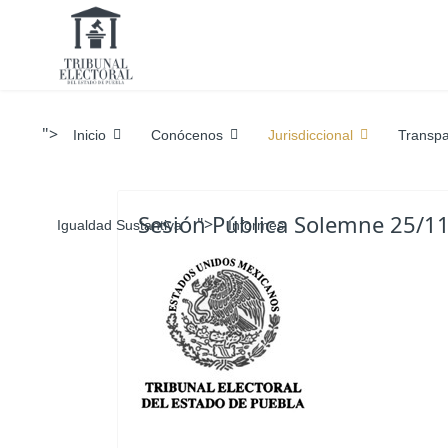
">
Inicio
Conócenos
Jurisdiccional
Transpa
Sesión Pública Solemne 25/1
">
Igualdad Sustantiva
Informes