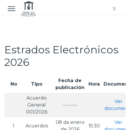
Estrados Electrónicos
2026
Fecha de
No
Tipo
Hora
Document
publicación
Acuerdo
Ver
General
--------
document
001/2026
08 de enero
Ver
1
Acuerdos
15:30
de 2026
document